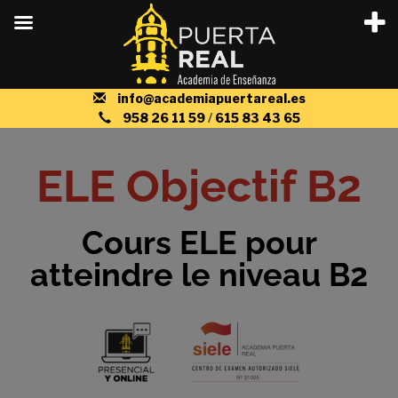
info@academiapuertareal.es
958 26 11 59
/
615 83 43 65
ELE Objectif B2
Cours ELE pour
atteindre le niveau B2