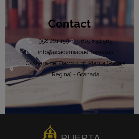
Contact
958 261 159
615 834 565
info@academiapuertareal.es
C/Acera del Darro 2, 3ª Planta (Pasaje
Regina) - Granada