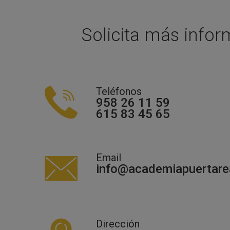
Solicita más infor
Teléfonos
958 26 11 59
615 83 45 65
Email
info@academiapuertare
Dirección