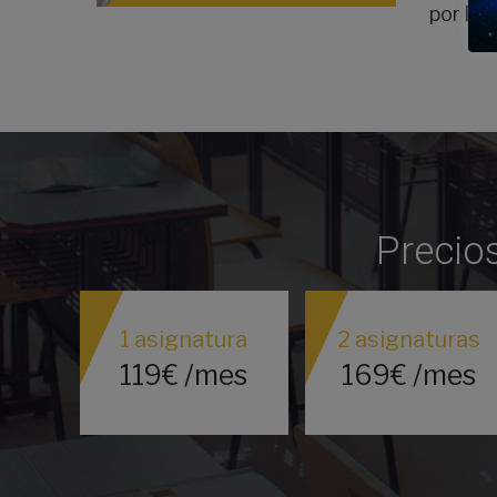
por la 
Precios
1 asignatura
2 asignaturas
119€ /mes
169€ /mes