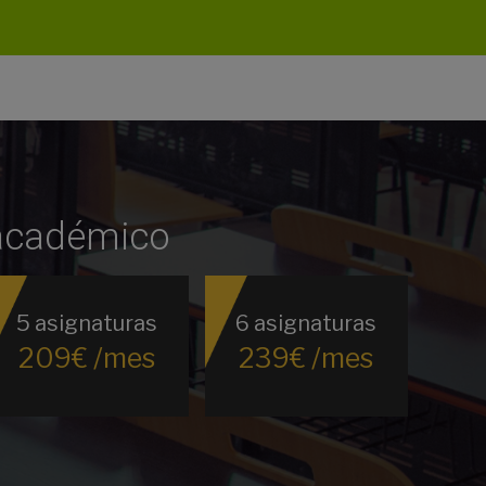
 académico
5 asignaturas
6 asignaturas
209€ /mes
239€ /mes