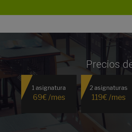
Precios d
1 asignatura
2 asignaturas
69€ /mes
119€ /mes