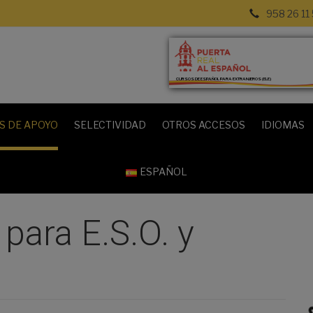
958 26 11
CURSOS DE ESPAÑOL PARA EXTRANJEROS (ELE)
S DE APOYO
SELECTIVIDAD
OTROS ACCESOS
IDIOMAS
ESPAÑOL
para E.S.O. y