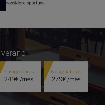
 que considere oportuna.
n verano
5 asignaturas
6 asignaturas
249€ /mes
279€ /mes