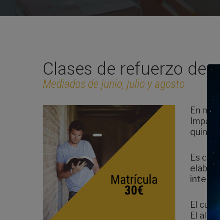
Clases de refuerzo de 
Mediados de junio, julio y agosto
En nue
Impart
quince
Es con
elabora
intent
El curs
El alu