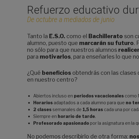
Refuerzo educativo du
De octubre a mediados de junio
Tanto la
E.S.O.
como el
Bachillerato
son c
alumno, puesto que
marcarán su futuro
. 
no sólo para que nuestros alumnos
realice
para
motivarlos
, para enseñarles lo que n
¿Qué
beneficios
obtendrás con las clases d
en nuestro centro?
Abiertos incluso en
periodos vacacionales
como N
Horarios
adaptados a cada alumno para que
no te
2 clases
semanales de
1,5 horas
cada una por ca
Siempre en
horario de tarde
.
Profesorado apasionado
por la asignatura en la q
No podemos describirlo de otra forma:
nos