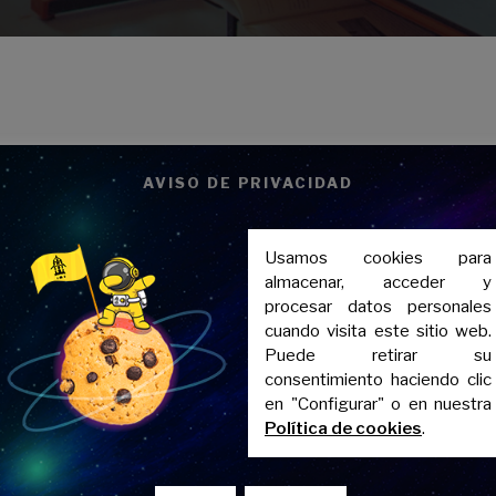
verano
AVISO DE PRIVACIDAD
stra academia ofrecemos de
clases de refuerzo
dur
Usamos cookies para
imos el temario de cada
asignatura al completo
entr
almacenar, acceder y
na, te la descontamos.
procesar datos personales
cuando visita este sitio web.
veniente
reservar la plaza con antelación
y así evit
Puede retirar su
n para que el alumno no tenga huecos o, en tal caso,
consentimiento haciendo clic
amos
adaptarnos a las necesidades particulares
de
en "Configurar" o en nuestra
Política de cookies
.
o consta de
cinco horas semanales por asignatura
mno cuenta con un
servicio gratuito de sala de estu