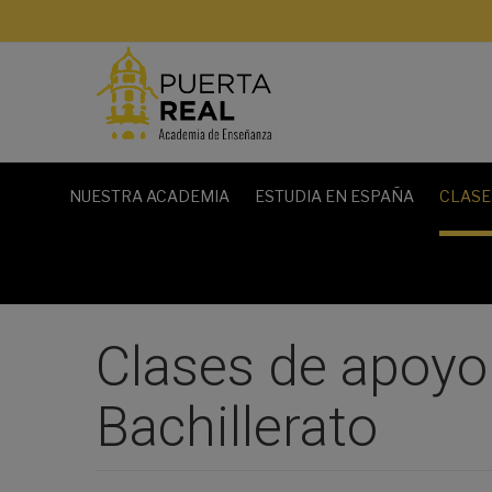
Saltar
al
contenido
NUESTRA ACADEMIA
ESTUDIA EN ESPAÑA
CLASE
Clases de apoyo 
Bachillerato