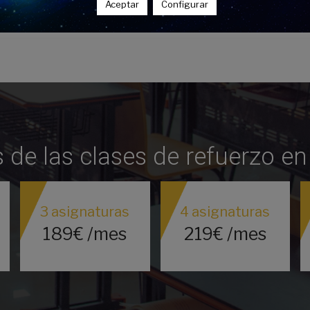
Aceptar
Configurar
tarde 16:00 a 18:30, para reforzar aquella asignatura
 de las clases de refuerzo e
3 asignaturas
4 asignaturas
189€ /mes
219€ /mes