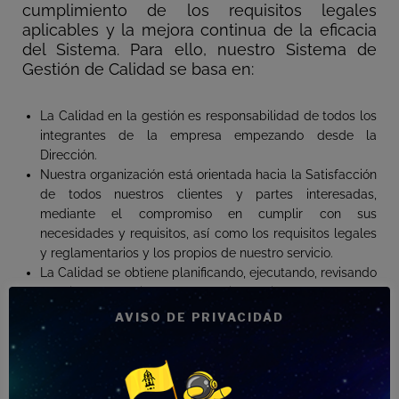
cumplimiento de los requisitos legales
aplicables y la mejora continua de la eficacia
del Sistema. Para ello, nuestro Sistema de
Gestión de Calidad se basa en:
La Calidad en la gestión es responsabilidad de todos los
integrantes de la empresa empezando desde la
Dirección.
Nuestra organización está orientada hacia la Satisfacción
de todos nuestros clientes y partes interesadas,
mediante el compromiso en cumplir con sus
necesidades y requisitos, así como los requisitos legales
y reglamentarios y los propios de nuestro servicio.
La Calidad se obtiene planificando, ejecutando, revisando
y mejorando el Sistema de Gestión, teniendo presente en
todo momento el contexto de la organización, tanto
AVISO DE PRIVACIDAD
interno como externo.
La Calidad se apoya en la Mejora Continua tanto de los
procesos productivos y de prestación del servicio, como
de la eficacia del Sistema de Gestión de la Calidad en el