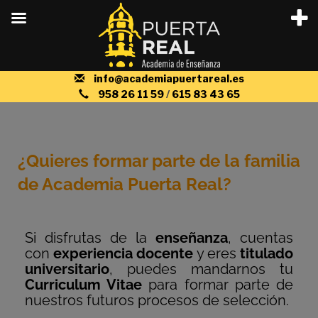
info@academiapuertareal.es
958 26 11 59
/
615 83 43 65
¿Quieres formar parte de la familia
de Academia Puerta Real?
Si disfrutas de la
enseñanza
, cuentas
con
experiencia docente
y eres
titulado
universitario
, puedes mandarnos tu
Curriculum Vitae
para formar parte de
nuestros futuros procesos de selección.