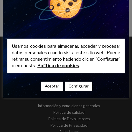
Usamos cookies para almacenar, acceder y procesar
datos personales cuando visita este sitio web. Puede
retirar su consentimiento haciendo clic en "Configurar"
o en nuestra
Política de cookies
.
Aceptar
Configurar
INFORMACIÓN
Información y condiciones generales
Política de calidad
Política de Devoluciones
Política de Privacidad
Aviso Legal