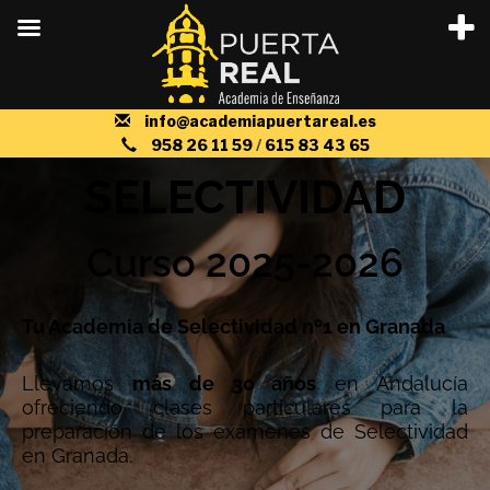
info@academiapuertareal.es
958 26 11 59
/
615 83 43 65
SELECTIVIDAD
Curso 2025-2026
Tu Academia de Selectividad nº1 en Granada
Llevamos
más de 30 años
en Andalucía
ofreciendo clases particulares para la
preparación de los exámenes de Selectividad
en Granada.