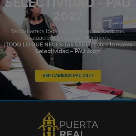
SELECTIVIDAD - PAU
2027
Te contamos todas las novedades, cambios,
evaluaciones, nuevas directrices…
¡TODO LO QUE NECESITAS SABER sobre la nueva
Selectividad – PAU 2027!
VER CAMBIOS PAU 2027