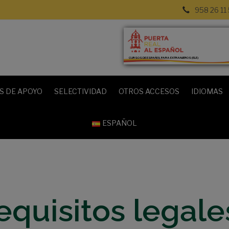
958 26 11
CURSOS DE ESPAÑOL PARA EXTRANJEROS (ELE)
S DE APOYO
SELECTIVIDAD
OTROS ACCESOS
IDIOMAS
ESPAÑOL
equisitos legale