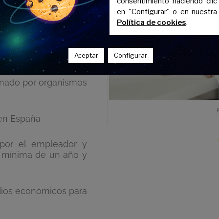
consentimiento haciendo clic
 en España durante,
en "Configurar" o en nuestra
 estancia.
Política de cookies
.
 estudios o haber
Aceptar
Configurar
ón
nado por organismos
en España
 por el empleador y
a mínima de un año y
ios económicos para