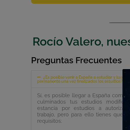
Rocío Valero, nue
Preguntas Frecuentes
¿Es posible venir a España a estudiar y luego t
permanente una vez finalizados los estudios?
Sí, es posible llegar a España como 
culminados tus estudios modificar
estancia por estudios a autorizac
trabajo, pero para ello tienes que a
requisitos: