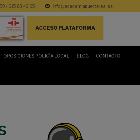
 59
/
615 83 43 65
info@academiapuertareal.es
ACCESO PLATAFORMA
OPOSICIONES POLICÍA LOCAL
BLOG
CONTACTO
s