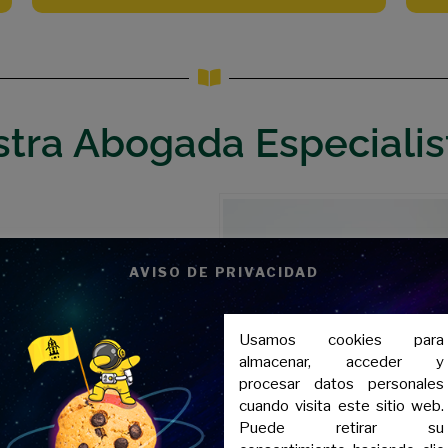
stra Abogada Especialis
ramitar la estancia
AVISO DE PRIVACIDAD
estudiante, y una vez
Usamos cookies para
 tu autorización de
almacenar, acceder y
ión de residencia y
procesar datos personales
creditar una serie de
cuando visita este sitio web.
Puede retirar su