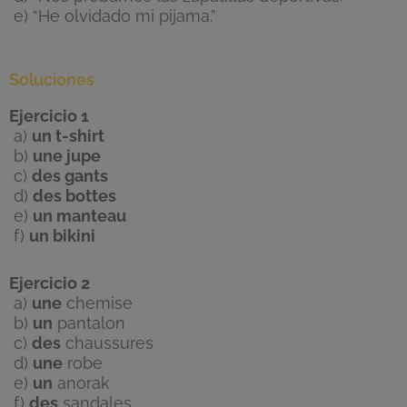
e) “He olvidado mi pijama.”
Soluciones
Ejercicio 1
a)
un t-shirt
b)
une jupe
c)
des gants
d)
des bottes
e)
un manteau
f)
un bikini
Ejercicio 2
a)
une
chemise
b)
un
pantalon
c)
des
chaussures
d)
une
robe
e)
un
anorak
f)
des
sandales