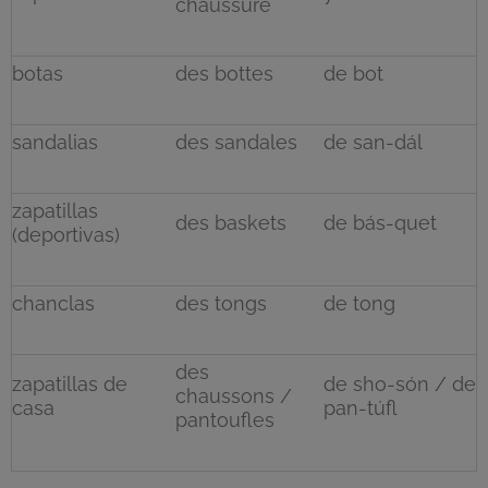
chaussure
botas
des bottes
de bot
sandalias
des sandales
de san-dál
zapatillas
des baskets
de bás-quet
(deportivas)
chanclas
des tongs
de tong
des
zapatillas de
de sho-són / de
chaussons /
casa
pan-túfl
pantoufles