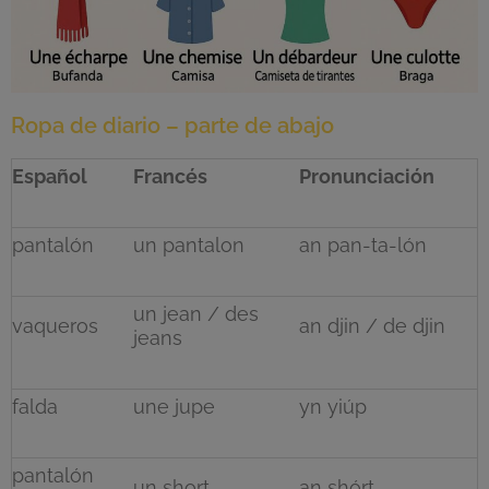
Ropa de diario – parte de abajo
Español
Francés
Pronunciación
pantalón
un pantalon
an pan-ta-lón
un jean / des
vaqueros
an djin / de djin
jeans
falda
une jupe
yn yiúp
pantalón
un short
an shórt