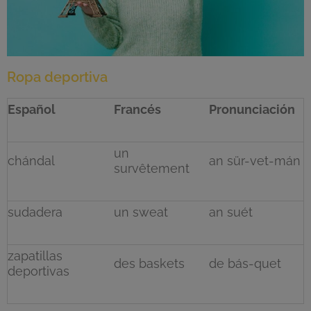
Ropa deportiva
Español
Francés
Pronunciación
un
chándal
an sür-vet-mán
survêtement
sudadera
un sweat
an suét
zapatillas
des baskets
de bás-quet
deportivas