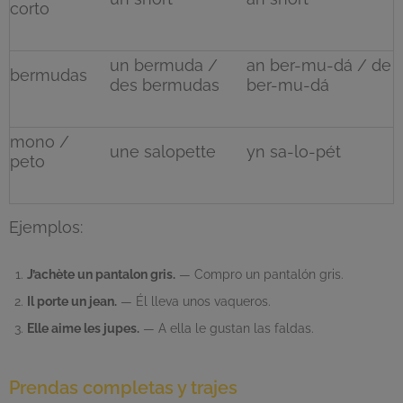
corto
un bermuda /
an ber-mu-dá / de
bermudas
des bermudas
ber-mu-dá
mono /
une salopette
yn sa-lo-pét
peto
Ejemplos:
J’achète un pantalon gris.
— Compro un pantalón gris.
Il porte un jean.
— Él lleva unos vaqueros.
Elle aime les jupes.
— A ella le gustan las faldas.
Prendas completas y trajes