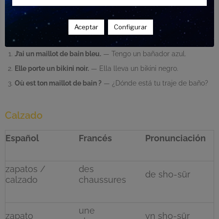
Ejemplos:
Aceptar
Configurar
J’ai un maillot de bain bleu.
— Tengo un bañador azul.
Elle porte un bikini noir.
— Ella lleva un bikini negro.
Où est ton maillot de bain ?
— ¿Dónde está tu traje de baño?
Calzado
Español
Francés
Pronunciación
zapatos /
des
de sho-sür
calzado
chaussures
une
zapato
yn sho-sür