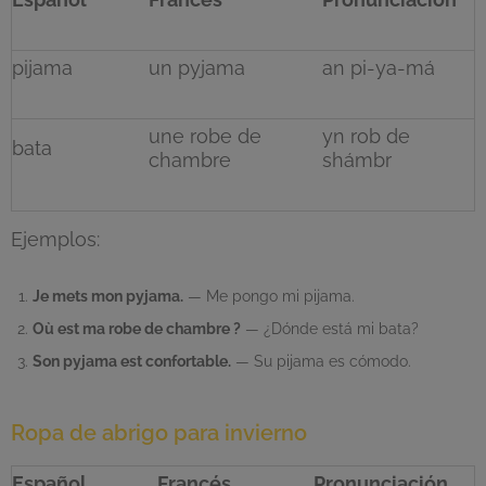
pijama
un pyjama
an pi-ya-má
une robe de
yn rob de
bata
chambre
shámbr
Ejemplos:
Je mets mon pyjama.
— Me pongo mi pijama.
Où est ma robe de chambre ?
— ¿Dónde está mi bata?
Son pyjama est confortable.
— Su pijama es cómodo.
Ropa de abrigo para invierno
Español
Francés
Pronunciación