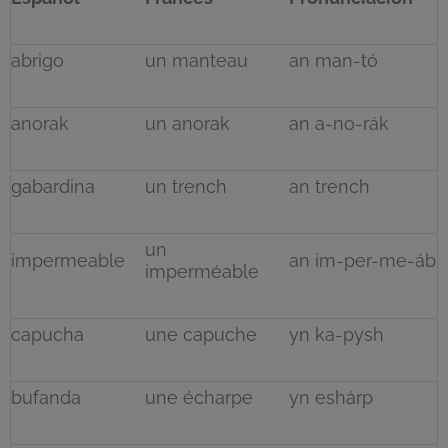
abrigo
un manteau
an man-tó
anorak
un anorak
an a-no-rák
gabardina
un trench
an trench
un
impermeable
an im-per-me-áb
imperméable
capucha
une capuche
yn ka-pysh
bufanda
une écharpe
yn eshárp