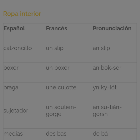
Ropa interior
Español
Francés
Pronunciación
calzoncillo
un slip
an slip
bóxer
un boxer
an bok-sér
braga
une culotte
yn ky-lót
un soutien-
an su-tián-
sujetador
gorge
górsh
medias
des bas
de bá