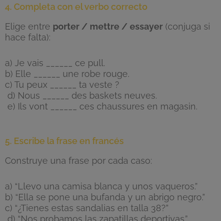
4. Completa con el verbo correcto
Elige entre
porter / mettre / essayer
(conjuga si
hace falta):
a) Je vais ______ ce pull.
b) Elle ______ une robe rouge.
c) Tu peux ______ ta veste ?
d) Nous ______ des baskets neuves.
e) Ils vont ______ ces chaussures en magasin.
5. Escribe la frase en francés
Construye una frase por cada caso:
a) “Llevo una camisa blanca y unos vaqueros.”
b) “Ella se pone una bufanda y un abrigo negro.”
c) “¿Tienes estas sandalias en talla 38?”
d) “Nos probamos las zapatillas deportivas.”