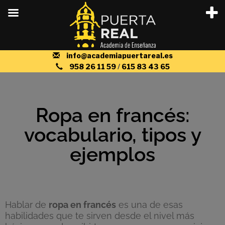
info@academiapuertareal.es
958 26 11 59
/
615 83 43 65
Ropa en francés:
vocabulario, tipos y
ejemplos
Hablar de
ropa en francés
es una de esas
habilidades que te sirven desde el nivel más