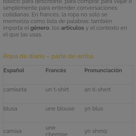
básico: para describirte, para comprar, para viajar o
simplemente para entender conversaciones
cotidianas. En francés, la ropa no solo se
memoriza como lista de palabras: también
importa el
género
, los
artículos
y el contexto en
el que las usas.
Ropa de diario – parte de arriba
Español
Francés
Pronunciación
camiseta
un t-shirt
an tí-shert
blusa
une blouse
yn blus
une
camisa
yn shmíz
chemise