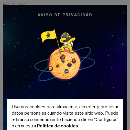
Ejemplos:
AVISO DE PRIVACIDAD
Je porte un survêtement pour courir.
— Llevo un chándal para
correr.
Ces baskets sont neuves.
— Estas zapatillas deportivas son
nuevas.
Il met un sweat gris.
— Él se pone una sudadera gris.
Ropa de baño
Español
Francés
Pronunciación
traje de baño /
un maillot de
an ma-yó de
bañador
bain
ban
Usamos cookies para almacenar, acceder y procesar
datos personales cuando visita este sitio web. Puede
retirar su consentimiento haciendo clic en "Configurar"
bikini
un bikini
an bi-ki-ni
o en nuestra
Política de cookies
.