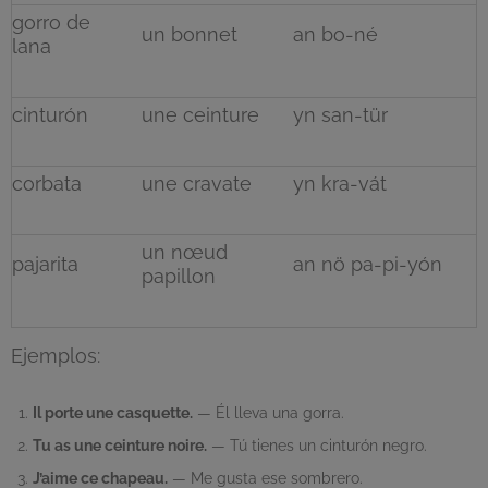
gorro de
un bonnet
an bo-né
lana
cinturón
une ceinture
yn san-tür
corbata
une cravate
yn kra-vát
un nœud
pajarita
an nö pa-pi-yón
papillon
Ejemplos:
Il porte une casquette.
— Él lleva una gorra.
Tu as une ceinture noire.
— Tú tienes un cinturón negro.
J’aime ce chapeau.
— Me gusta ese sombrero.