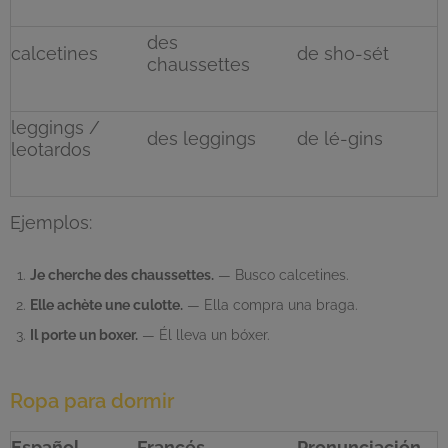
des
calcetines
de sho-sét
chaussettes
leggings /
des leggings
de lé-gins
leotardos
Ejemplos:
Je cherche des chaussettes.
— Busco calcetines.
Elle achète une culotte.
— Ella compra una braga.
Il porte un boxer.
— Él lleva un bóxer.
Ropa para dormir
Español
Francés
Pronunciación