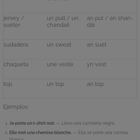
jersey /
un pull / un
an pul / an shan-
suéter
chandail
dái
sudadera
un sweat
an suét
chaqueta
une veste
yn vest
top
un top
an top
Ejemplos:
Je porte un t-shirt noir.
— Llevo una camiseta negra.
Elle met une chemise blanche.
— Ella se pone una camisa
blanca.