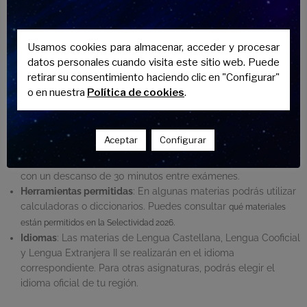
madurez, la reflexión y la capacidad de resolución
de problemas en situaciones reales, desplazando
el enfoque exclusivo en la memorización.6
Usamos cookies para almacenar, acceder y procesar
datos personales cuando visita este sitio web. Puede
retirar su consentimiento haciendo clic en "Configurar"
Detalles prácticos de la PAU 2026
o en nuestra
Política de cookies
.
Algunos aspectos clave a tener en cuenta para el
nuevo examen:
Aceptar
Configurar
Duración
: Cada prueba tendrá una duración de 90 minutos,
con un descanso de 30 minutos entre exámenes.
Herramientas permitidas
: En algunas materias podrás utilizar
calculadoras o diccionarios. Puedes consultar
qué materiales
.
están permitidos en la Selectividad 2026
Idiomas
: Las materias de Lengua Castellana, Lengua Cooficial
y Lengua Extranjera II se realizarán en el idioma
correspondiente. Para otras asignaturas, podrás elegir el
idioma oficial de tu región.