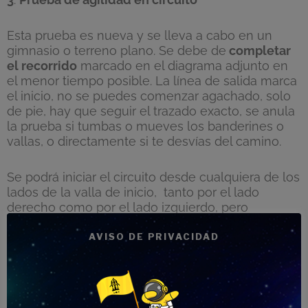
Esta prueba es nueva y se lleva a cabo en un
gimnasio o terreno plano. Se debe de
completar
el recorrido
marcado en el diagrama adjunto en
el menor tiempo posible. La línea de salida marca
el inicio, no se puedes comenzar agachado, solo
de pie, hay que seguir el trazado exacto, se anula
la prueba si tumbas o mueves los banderines o
vallas, o directamente si te desvías del camino.
Se podrá iniciar el circuito desde cualquiera de los
lados de la valla de inicio,
tanto por el lado
derecho como por el lado izquierdo, pero
sustituyendo el orden
tanto de los
banderines como de las bases de cada una de las
AVISO DE PRIVACIDAD
vallas.