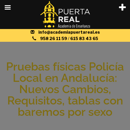
info@academiapuertareal.es
958 26 11 59
/
615 83 43 65
Pruebas físicas Policía
Local en Andalucía:
Nuevos Cambios,
Requisitos, tablas con
baremos por sexo