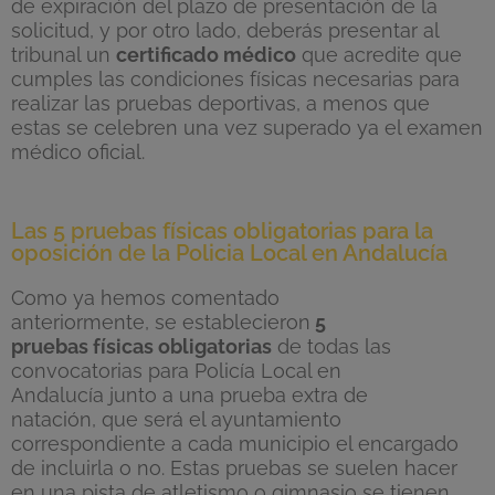
de expiración del plazo de presentación de
la
solicitud
,
y
por otro lado,
deberás presentar al
tribunal un
certificado médico
que acredite que
cumples las condiciones físicas necesarias para
realizar las pruebas deportivas, a menos que
estas se celebren una vez superado ya el examen
médico oficial.
Las 5 pruebas físicas obligatorias para la
oposición de la Policia Local en Andalucía
Como ya hemos comentado
anteriormente,
se
esta
blecieron
5
pruebas
físicas
obligatorias
de todas las
convocatorias para Policía Local en
Andalucía
junto
a una
prueba extra de
natación,
que será el ayuntamiento
correspondiente a cada municipio el encargado
de incluirla o no. Estas pruebas se suelen hacer
en una pista de at
letismo o gimnasio se tienen