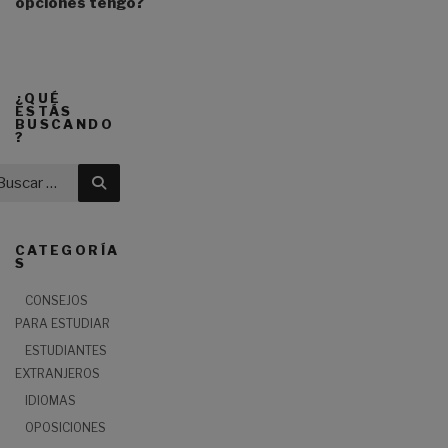
opciones tengo?
v
e
:
¿QUÉ
ESTÁS
BUSCANDO
?
Buscar
CATEGORÍA
S
CONSEJOS
PARA ESTUDIAR
ESTUDIANTES
EXTRANJEROS
IDIOMAS
OPOSICIONES