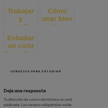
PARA
adultos
ón: qué
ADOLES
Trabajar
Cómo
rápido:
son y
CENTES
y
usar bien
Te lo
para qué
estudiar
los
contamo
sirven
a la vez:
grados
Estudiar
s
realment
10 súper
del
un ciclo
e
consejos
adjetivo
formativo
para
: ¿Por
mantener
qué es
un buen
CATEGORÍAS
CONSEJOS PARA ESTUDIAR
buena
ritmo
idea?
Deja una respuesta
Tu dirección de correo electrónico no será
publicada.
Los campos obligatorios están