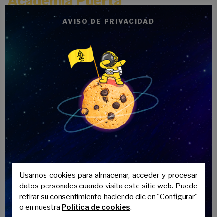
Academia Puerta
Real
AVISO DE PRIVACIDAD
Si necesitas
aprobar tus exámenes de
septiembre
, quieres
reforzar tus
conocimientos
o simplemente quieres
aprender nuevos idiomas
, ven a
Academia Puerta Real
y descubre
todos los
cursos de verano
con los que
contamos.
Además,
Academia Puerta Real
ofrece
diferentes
cursos de verano online
para
que puedas formarte y ampliar tus
conocimientos desde donde quieras.
¡Descúbrelos todos!
Usamos cookies para almacenar, acceder y procesar
datos personales cuando visita este sitio web. Puede
retirar su consentimiento haciendo clic en "Configurar"
o en nuestra
Política de cookies
.
Entradas relacionadas: