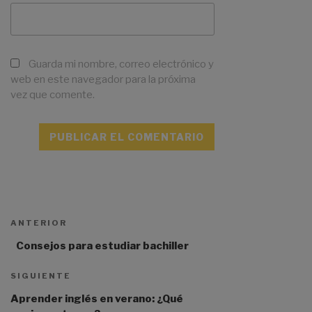
Guarda mi nombre, correo electrónico y
web en este navegador para la próxima
vez que comente.
A
l
Navegación
t
Entrada
de
ANTERIOR
e
entradas
anterior:
r
Consejos para estudiar bachiller
n
a
Siguiente
SIGUIENTE
t
entrada
Aprender inglés en verano: ¿Qué
i