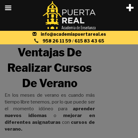
Saltar
info@academiapuertareal.es
al
958 26 11 59
/
615 83 43 65
contenido
Ventajas De
Realizar Cursos
De Verano
En los meses de verano es cuando más
tiempo libre tenemos, por lo que puede ser
el momento idóneo para
aprender
nuevos idiomas
o
mejorar en
diferentes asignaturas
con
cursos de
verano.