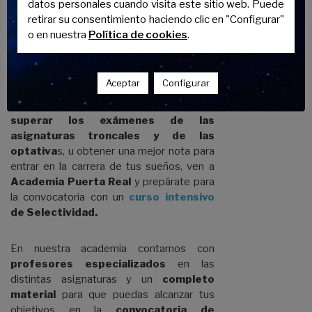
datos personales cuando visita este sitio web. Puede
Prepara la
retirar su consentimiento haciendo clic en "Configurar"
Selectividad con
o en nuestra
Política de cookies
.
Academia Puerta
Real
Aceptar
Configurar
Si necesitas un último empujón para
superar los exámenes de las
asignaturas troncales y de las
optativa
s, u obtener una mejor nota para
entrar en la carrera de tus sueños, ven a
Academia Puerta Real
y prepárate para
la convocatoria con un
curso intensivo
de Selectividad.
En nuestra academia contamos con
profesores especializados
en las
distintas asignaturas y un
completo
material
para que puedas alcanzar tus
objetivos en la
convocatoria de