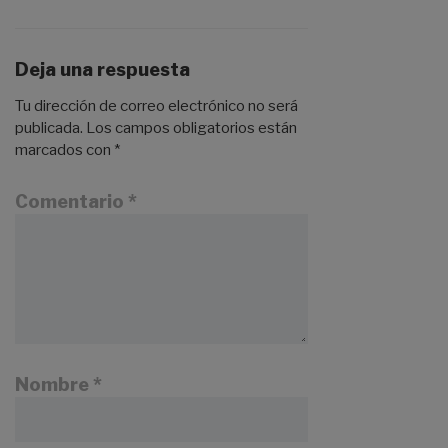
os en
para PAU
España:
Deja una respuesta
¿cómo
es?
Tu dirección de correo electrónico no será
publicada.
Los campos obligatorios están
marcados con
*
Comentario
*
Nombre
*