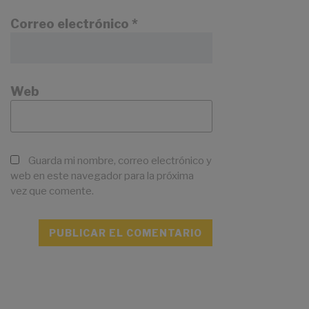
Correo electrónico
*
Web
Guarda mi nombre, correo electrónico y
web en este navegador para la próxima
vez que comente.
A
l
Navegación
t