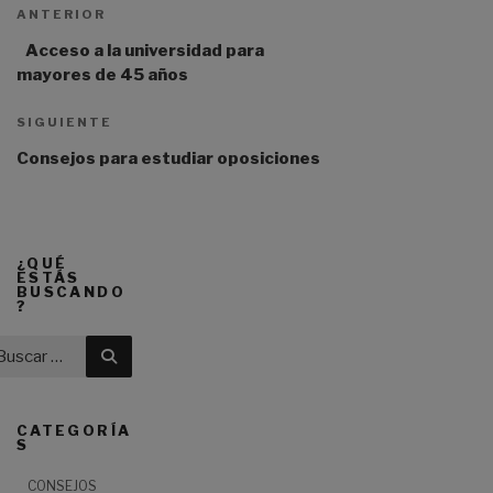
Entrada
de
ANTERIOR
e
entradas
anterior:
r
Acceso a la universidad para
n
mayores de 45 años
a
t
Siguiente
SIGUIENTE
i
entrada
Consejos para estudiar oposiciones
v
e
:
¿QUÉ
ESTÁS
BUSCANDO
?
Buscar
CATEGORÍA
S
CONSEJOS