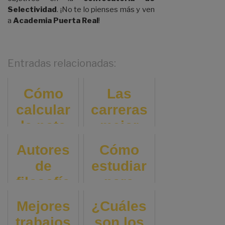
Selectividad
. ¡No te lo pienses más y ven
a
Academia Puerta Real
!
Entradas relacionadas:
Cómo
Las
calcular
carreras
la nota
mejor
de
pagadas
Autores
Cómo
admisión
en 2025:
de
estudiar
a la
lo que
filosofía
para
Universi
debes
que
selectivi
dad: En 5
Mejores
¿Cuáles
saber
tienes
dad:
trabajos
Pasos
son los