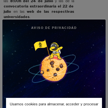
las
8:00h del 24 de junio
y
las de la
convocatoria extraordinaria el 22 de
julio
en las
web
de las respectivas
universidades
.
AVISO DE PRIVACIDAD
Las
notas de corte
las establecen las
últimas personas solicitantes que son
admitidos en cada titulación y centro.
Además dependen del número de plazas
que se ofertan, el número de solicitantes
que concurren por ellas y las calificaciones
que acreditan.
Si quieres consultar las
notas de la última
lista de admitidos
, puedes hacer a
través de la
web del Distrito Único
Andaluz.
Usamos cookies para almacenar, acceder y procesar