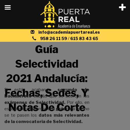
Saltar
info@academiapuertareal.es
al
958 26 11 59
/
615 83 43 65
contenido
Guía
Selectividad
2021 Andalucía:
Fechas, Sedes, Y
Si estás acabando
segundo de
Bachillerato
sabrás que se acercan los
exámenes de Selectividad.
Por ello, en
Notas De Corte
este
post
te dejamos una
guía
para que no
se te pasen los
datos más relevantes
de la convocatoria de Selectividad.