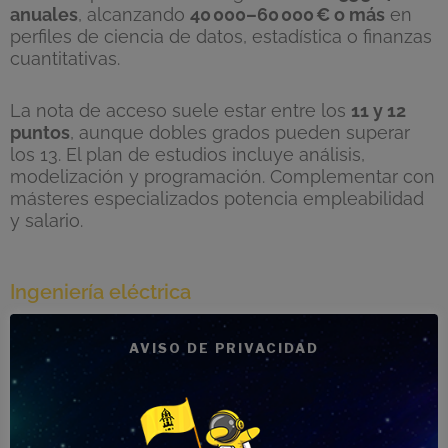
anuales
, alcanzando
40
000
–60
000
€ o m
ás
en
perfiles de ciencia de datos, estadística o finanzas
cuantitativas.
La nota de acceso suele estar entre los
11 y 12
puntos
, aunque dobles grados pueden superar
los 13. El plan de estudios incluye análisis,
modelización y programación. Complementar con
másteres especializados potencia empleabilidad
y salario.
Ingeniería eléctrica
El salario medio inicial es de
33
207
€ brutos al
AVISO DE PRIVACIDAD
a
ño
, con crecimiento importante en sectores
como la energía renovable o automatización
industrial.