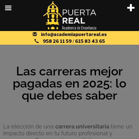
info@academiapuertareal.es
958 26 11 59
/
615 83 43 65
Las carreras mejor
pagadas en 2025: lo
que debes saber
La elección de una
carrera universitaria
tiene un
impacto directo en tu futuro profesional y