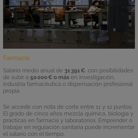
Farmacia
Salario medio anual de
31
391
€
, con posibilidades
de subir a
50
000
€ o m
ás
en investigación,
industria farmacéutica o dispensación profesional
propia.
Se accede con nota de corte entre 11 y 12 puntos.
El grado de cinco años mezcla química, biología y
prácticas en farmacia y laboratorios. Emprender o
trabajar en regulación sanitaria puede incrementar
el salario con el tiempo.