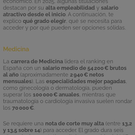
económico. En 2025, algunas titulaciones
destacan por su
alta empleabilidad
y
salario
atractivo desde el inicio
. A continuación, te
explico
qué grado elegir
, qué se necesita para
acceder y por qué pueden ser opciones sólidas.
Medicina
La
carrera de Medicina
lidera el ranking en
España con un
salario medio de 54
200
€ brutos
al a
ño
(aproximadamente
2
940
€ netos
mensuales
). Las
especialidades mejor pagadas
,
como ginecología o dermatología, pueden
superar los
100
000
€ anuales
, mientras que
traumatología o cardiología invasiva suelen rondar
los
70
000
€
.
Se requiere una
nota de corte muy alta
(entre
13,2
y 13,5 sobre 14
) para acceder. El grado dura seis