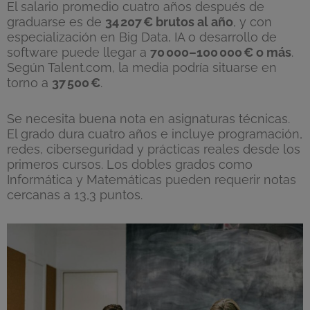
El salario promedio cuatro años después de
graduarse es de
34
207
€ brutos al a
ño
, y con
especialización en Big Data, IA o desarrollo de
software puede llegar a
70
000
–100
000
€ o m
ás
.
Según Talent.com, la media podría situarse en
torno a
37
500
€
.
Se necesita buena nota en asignaturas técnicas.
El grado dura cuatro años e incluye programación,
redes, ciberseguridad y prácticas reales desde los
primeros cursos. Los dobles grados como
Informática y Matemáticas pueden requerir notas
cercanas a 13,3 puntos.