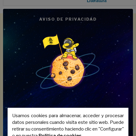
Literatura
AVISO DE PRIVACIDAD
Aprueba el
examen de
Selectividad de
Cultura
Audiovisual con la
ayuda de
Usamos cookies para almacenar, acceder y procesar
Academia Puerta
datos personales cuando visita este sitio web. Puede
retirar su consentimiento haciendo clic en "Configurar"
o en nuestra
Política de cookies
.