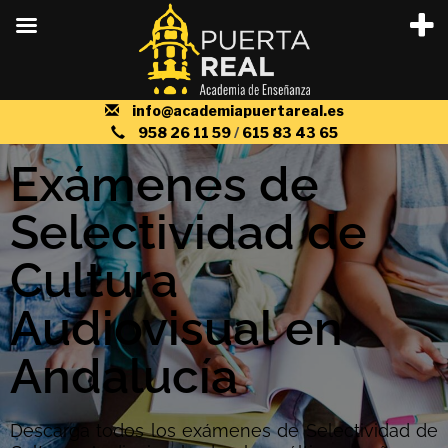
info@academiapuertareal.es
958 26 11 59
/
615 83 43 65
Exámenes de
Selectividad de
Cultura
Audiovisual en
Andalucía
Descarga todos los exámenes de Selectividad de